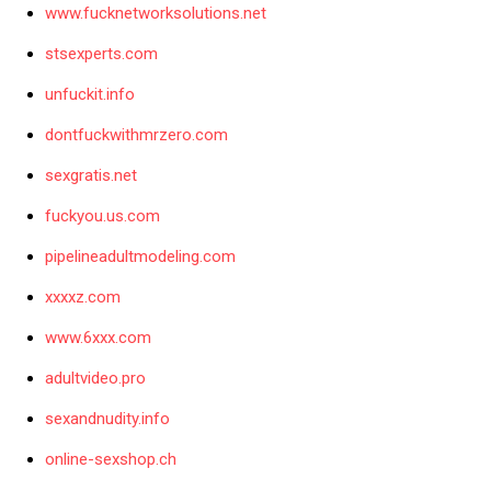
www.fucknetworksolutions.net
stsexperts.com
unfuckit.info
dontfuckwithmrzero.com
sexgratis.net
fuckyou.us.com
pipelineadultmodeling.com
xxxxz.com
www.6xxx.com
adultvideo.pro
sexandnudity.info
online-sexshop.ch