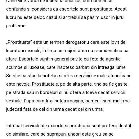
Cand vine vorba de industria adultilor, unii oameni se
confunda si considera ca escortele sunt prostituate. Acest
lucru nu este deloc cazul si ar trebui sa pasim usor in jurul
problemei.
„Prostituata” este un termen derogatoriu care este lovit de
lucratorii sexuali , in timp ce majoritatea nu s-ar identifica ca
atare. Escortele sunt in general privite ca fete de agentie
scumpe si luxoase, care insotesc barbati din intreaga lume.
Se stie ca stau la hoteluri si ofera servicii sexuale atunci cand
este nevoie. Prostituatele, pe de alta parte, tind sa fie gasite
pe strada sau in bordeluri si nu ofera altceva decat servicii
sexuale. Dupa cum ti-ai putea imagina, oamenii sunt mult mai
judecati fata de cei din urma decat cei din urma.
Intrucat serviciile de excorte si prostitutia sunt profesii destul
de similare, care se suprapun, uneori este greu sa se