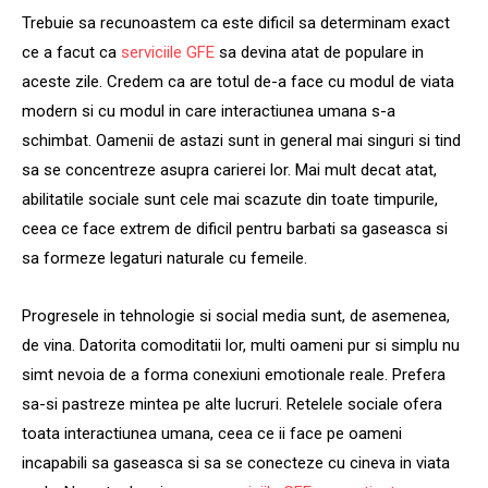
Trebuie sa recunoastem ca este dificil sa determinam exact
ce a facut ca
serviciile GFE
sa devina atat de populare in
aceste zile. Credem ca are totul de-a face cu modul de viata
modern si cu modul in care interactiunea umana s-a
schimbat. Oamenii de astazi sunt in general mai singuri si tind
sa se concentreze asupra carierei lor. Mai mult decat atat,
abilitatile sociale sunt cele mai scazute din toate timpurile,
ceea ce face extrem de dificil pentru barbati sa gaseasca si
sa formeze legaturi naturale cu femeile.
Progresele in tehnologie si social media sunt, de asemenea,
de vina. Datorita comoditatii lor, multi oameni pur si simplu nu
simt nevoia de a forma conexiuni emotionale reale. Prefera
sa-si pastreze mintea pe alte lucruri. Retelele sociale ofera
toata interactiunea umana, ceea ce ii face pe oameni
incapabili sa gaseasca si sa se conecteze cu cineva in viata