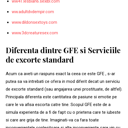
ww41.lesbian6.sexibl.com
ww.adultdvdempir.com
www.dildonsextoys.com
www.3dcreaturesex.com
Diferenta dintre GFE si Serviciile
de excorte standard
Acum ca aveti un raspuns exact la ceea ce este GFE , s-ar
putea sa va intrebati ce ofera in mod diferit decat un serviciu
de excorte standard (sau angajarea unei prostituate, de altfel).
Principala diferenta este cantitatea de pasiune si emotie pe
care le va afisa escorta catre tine. Scopul GFE este de a
simula experienta de a fi de fapt cu o prietena care te iubeste
si care are grija de tine. Imaginati-va ca fara toate
inconvenientele coplesitoare si alte inconveniente care vin cu