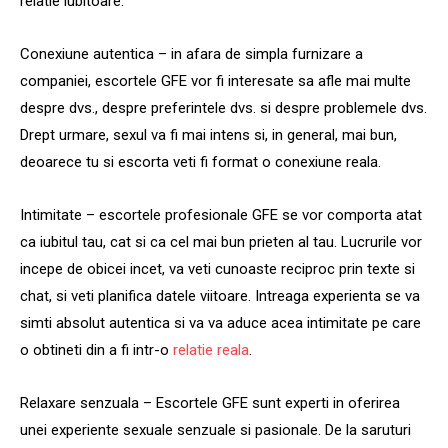
relatie iubitoare.
Conexiune autentica – in afara de simpla furnizare a
companiei, escortele GFE vor fi interesate sa afle mai multe
despre dvs., despre preferintele dvs. si despre problemele dvs.
Drept urmare, sexul va fi mai intens si, in general, mai bun,
deoarece tu si escorta veti fi format o conexiune reala.
Intimitate – escortele profesionale GFE se vor comporta atat
ca iubitul tau, cat si ca cel mai bun prieten al tau. Lucrurile vor
incepe de obicei incet, va veti cunoaste reciproc prin texte si
chat, si veti planifica datele viitoare. Intreaga experienta se va
simti absolut autentica si va va aduce acea intimitate pe care
o obtineti din a fi intr-o
relatie reala
.
Relaxare senzuala – Escortele GFE sunt experti in oferirea
unei experiente sexuale senzuale si pasionale. De la saruturi