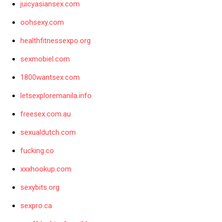
juicyasiansex.com
oohsexy.com
healthfitnessexpo.org
sexmobiel.com
1800wantsex.com
letsexploremanila.info
freesex.com.au
sexualdutch.com
fucking.co
xxxhookup.com
sexybits.org
sexpro.ca