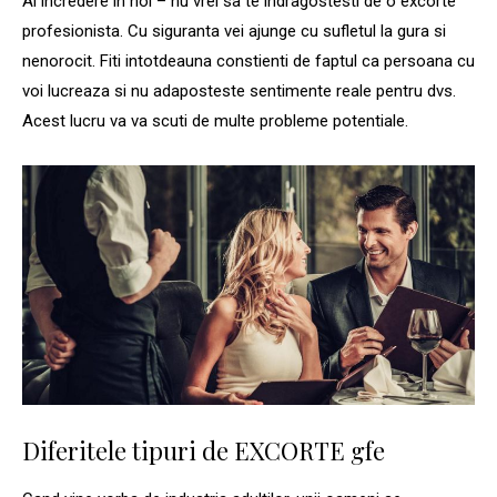
Ai incredere in noi – nu vrei sa te indragostesti de o excorte
profesionista. Cu siguranta vei ajunge cu sufletul la gura si
nenorocit. Fiti intotdeauna constienti de faptul ca persoana cu
voi lucreaza si nu adaposteste sentimente reale pentru dvs.
Acest lucru va va scuti de multe probleme potentiale.
Diferitele tipuri de EXCORTE gfe