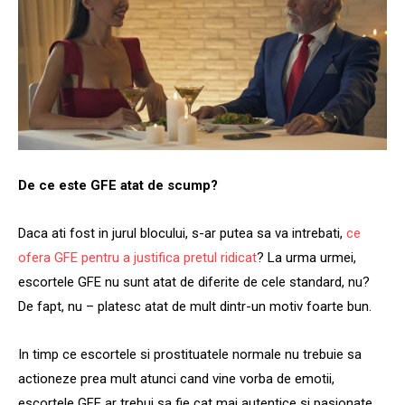
De ce este GFE atat de scump?
Daca ati fost in jurul blocului, s-ar putea sa va intrebati,
ce
ofera GFE pentru a justifica pretul ridicat
? La urma urmei,
escortele GFE nu sunt atat de diferite de cele standard, nu?
De fapt, nu – platesc atat de mult dintr-un motiv foarte bun.
In timp ce escortele si prostituatele normale nu trebuie sa
actioneze prea mult atunci cand vine vorba de emotii,
escortele GFE ar trebui sa fie cat mai autentice si pasionate.