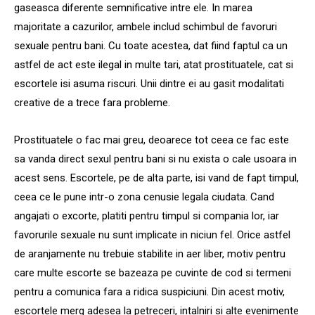
gaseasca diferente semnificative intre ele. In marea
majoritate a cazurilor, ambele includ schimbul de favoruri
sexuale pentru bani. Cu toate acestea, dat fiind faptul ca un
astfel de act este ilegal in multe tari, atat prostituatele, cat si
escortele isi asuma riscuri. Unii dintre ei au gasit modalitati
creative de a trece fara probleme.
Prostituatele o fac mai greu, deoarece tot ceea ce fac este
sa vanda direct sexul pentru bani si nu exista o cale usoara in
acest sens. Escortele, pe de alta parte, isi vand de fapt timpul,
ceea ce le pune intr-o zona cenusie legala ciudata. Cand
angajati o excorte, platiti pentru timpul si compania lor, iar
favorurile sexuale nu sunt implicate in niciun fel. Orice astfel
de aranjamente nu trebuie stabilite in aer liber, motiv pentru
care multe escorte se bazeaza pe cuvinte de cod si termeni
pentru a comunica fara a ridica suspiciuni. Din acest motiv,
escortele merg adesea la petreceri, intalniri si alte evenimente