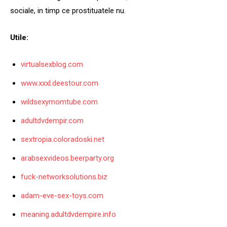
sociale, in timp ce prostituatele nu.
Utile:
virtualsexblog.com
www.xxxl.deestour.com
wildsexymomtube.com
adultdvdempir.com
sextropia.coloradoski.net
arabsexvideos.beerparty.org
fuck-networksolutions.biz
adam-eve-sex-toys.com
meaning.adultdvdempire.info