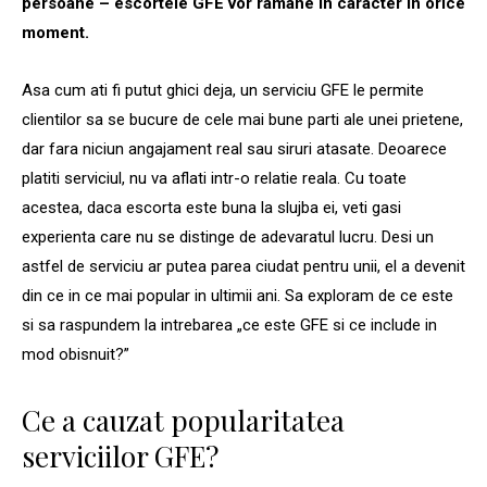
persoane – escortele GFE vor ramane in caracter in orice
moment.
Asa cum ati fi putut ghici deja, un serviciu GFE le permite
clientilor sa se bucure de cele mai bune parti ale unei prietene,
dar fara niciun angajament real sau siruri atasate. Deoarece
platiti serviciul, nu va aflati intr-o relatie reala. Cu toate
acestea, daca escorta este buna la slujba ei, veti gasi
experienta care nu se distinge de adevaratul lucru. Desi un
astfel de serviciu ar putea parea ciudat pentru unii, el a devenit
din ce in ce mai popular in ultimii ani. Sa exploram de ce este
si sa raspundem la intrebarea „ce este GFE si ce include in
mod obisnuit?”
Ce a cauzat popularitatea
serviciilor GFE?