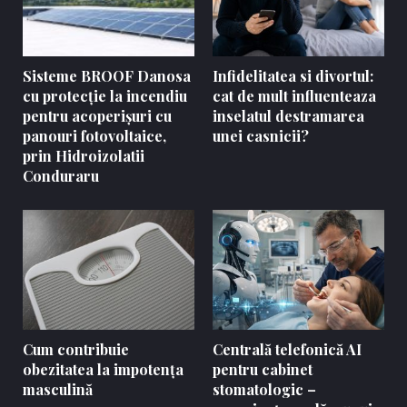
Sisteme BROOF Danosa
Infidelitatea si divortul:
cu protecție la incendiu
cat de mult influenteaza
pentru acoperișuri cu
inselatul destramarea
panouri fotovoltaice,
unei casnicii?
prin Hidroizolatii
Conduraru
Cum contribuie
Centrală telefonică AI
obezitatea la impotența
pentru cabinet
masculină
stomatologic –