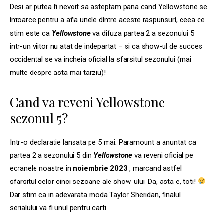
Desi ar putea fi nevoit sa asteptam pana cand Yellowstone se
intoarce pentru a afla unele dintre aceste raspunsuri, ceea ce
stim este ca
Yellowstone
va difuza partea 2 a sezonului 5
intr-un viitor nu atat de indepartat – si ca show-ul de succes
occidental se va incheia oficial la sfarsitul sezonului (mai
multe despre asta mai tarziu)!
Cand va reveni Yellowstone
sezonul 5?
Intr-o declaratie lansata pe 5 mai, Paramount a anuntat ca
partea 2 a sezonului 5 din
Yellowstone
va reveni oficial pe
ecranele noastre in
noiembrie 2023
, marcand astfel
sfarsitul celor cinci sezoane ale show-ului. Da, asta e, toti!
Dar stim ca in adevarata moda Taylor Sheridan, finalul
serialului va fi unul pentru carti.