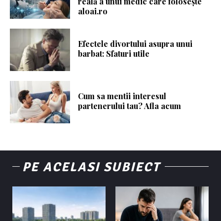
reală a unui medic care folosește
aloai.ro
Efectele divortului asupra unui
barbat: Sfaturi utile
Cum sa mentii interesul
partenerului tau? Afla acum
PE ACELASI SUBIECT