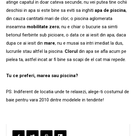
atinge capatul in doar cateva secunde; nu vei putea tine ochii
deschisi in apa si este bine sa eviti sa inghiti
apa de piscina
,
din cauza cantitatii mari de clor; o piscina aglomerata
inseamna
mobilitate zero
; nu e chiar o bucurie sa simti
betonul fierbinte sub picioare, o data ce ai iesit din apa; daca
dupa ce ai iesit din
mare
, nu e musai sa intri imediat la dus,
lucrurile stau altfel la piscina.
Clorul
din apa se afla acum pe
pielea ta, astfel incat ar fi bine sa scapi de el cat mai repede.
Tu ce preferi, marea sau piscina?
PS: Indiferent de locatia unde te relaxezi, alege-ti costumul de
baie pentru vara 2010 dintre modelele in tendinte!