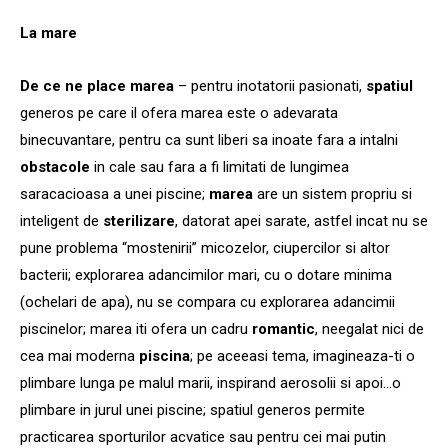
La mare
De ce ne place marea
– pentru inotatorii pasionati,
spatiul
generos pe care il ofera marea este o adevarata
binecuvantare, pentru ca sunt liberi sa inoate fara a intalni
obstacole
in cale sau fara a fi limitati de lungimea
saracacioasa a unei piscine;
marea
are un sistem propriu si
inteligent de
sterilizare
, datorat apei sarate, astfel incat nu se
pune problema “mostenirii” micozelor, ciupercilor si altor
bacterii; explorarea adancimilor mari, cu o dotare minima
(ochelari de apa), nu se compara cu explorarea adancimii
piscinelor; marea iti ofera un cadru
romantic
, neegalat nici de
cea mai moderna
piscina
; pe aceeasi tema, imagineaza-ti o
plimbare lunga pe malul marii, inspirand aerosolii si apoi…o
plimbare in jurul unei piscine; spatiul generos permite
practicarea sporturilor acvatice sau pentru cei mai putin