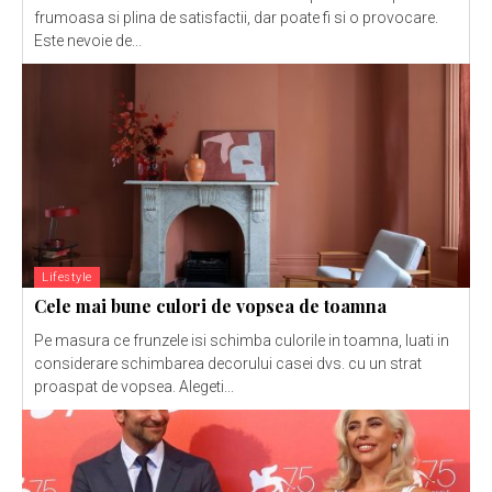
frumoasa si plina de satisfactii, dar poate fi si o provocare.
Este nevoie de...
Lifestyle
Cele mai bune culori de vopsea de toamna
Pe masura ce frunzele isi schimba culorile in toamna, luati in
considerare schimbarea decorului casei dvs. cu un strat
proaspat de vopsea. Alegeti...