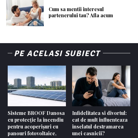
Cum sa mentii interesul
partenerului tau? Afla acum
PE ACELASI SUBIECT
Sisteme BROOF Danosa
Infidelitatea si divortul:
cu protecție la incendiu
cat de mult influenteaza
pentru acoperișuri cu
inselatul destramarea
panouri fotovoltaice,
unei casnicii?