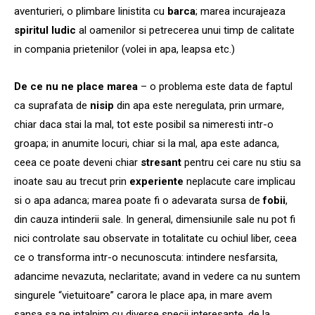
aventurieri, o plimbare linistita cu
barca
; marea incurajeaza
spiritul ludic
al oamenilor si petrecerea unui timp de calitate
in compania prietenilor (volei in apa, leapsa etc.)
De ce nu ne place marea
– o problema este data de faptul
ca suprafata de
nisip
din apa este neregulata, prin urmare,
chiar daca stai la mal, tot este posibil sa nimeresti intr-o
groapa; in anumite locuri, chiar si la mal, apa este adanca,
ceea ce poate deveni chiar
stresant
pentru cei care nu stiu sa
inoate sau au trecut prin
experiente
neplacute care implicau
si o apa adanca; marea poate fi o adevarata sursa de
fobii
,
din cauza intinderii sale. In general, dimensiunile sale nu pot fi
nici controlate sau observate in totalitate cu ochiul liber, ceea
ce o transforma intr-o necunoscuta: intindere nesfarsita,
adancime nevazuta, neclaritate; avand in vedere ca nu suntem
singurele “vietuitoare” carora le place apa, in mare avem
sansa sa ne intalnim cu diverse specii interesante, de la