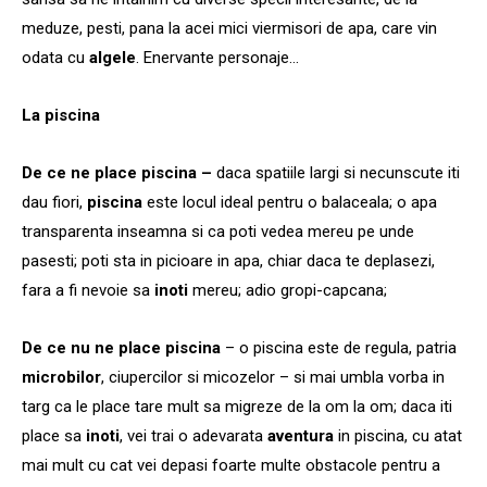
meduze, pesti, pana la acei mici viermisori de apa, care vin
odata cu
algele
. Enervante personaje…
La piscina
De ce ne place piscina –
daca spatiile largi si necunscute iti
dau fiori,
piscina
este locul ideal pentru o balaceala; o apa
transparenta inseamna si ca poti vedea mereu pe unde
pasesti; poti sta in picioare in apa, chiar daca te deplasezi,
fara a fi nevoie sa
inoti
mereu; adio gropi-capcana;
De ce nu ne place piscina
– o piscina este de regula, patria
microbilor
, ciupercilor si micozelor – si mai umbla vorba in
targ ca le place tare mult sa migreze de la om la om; daca iti
place sa
inoti
, vei trai o adevarata
aventura
in piscina, cu atat
mai mult cu cat vei depasi foarte multe obstacole pentru a