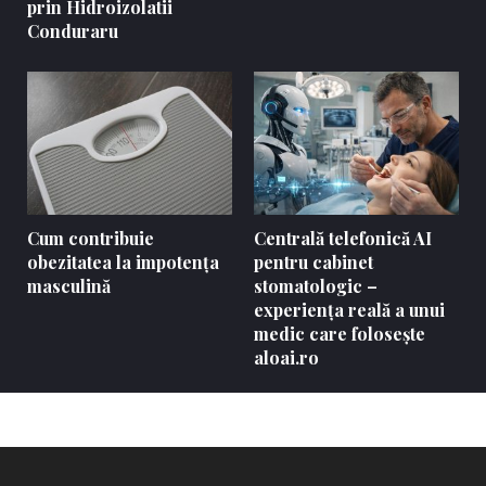
prin Hidroizolatii
Conduraru
Cum contribuie
Centrală telefonică AI
obezitatea la impotența
pentru cabinet
masculină
stomatologic –
experiența reală a unui
medic care folosește
aloai.ro